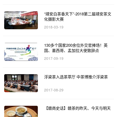
“靖安白茶香天下”-2018第二届靖安茶文
化摄影大赛
2018-03-19
130多个国家200余位外交官捧场！英
国、墨西哥、孟加拉大使致辞点
2017-09-19
浮梁茶入选茶萃厅 中茶博推介浮梁茶
2017-08-29
【赣商史话】赣茶的昨天、今天与明天