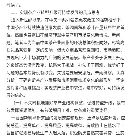
时候了。
二、实现茶产业转型升级可持续发展的几点思考
进入新世纪以来，在中央一系列强农惠农政策的强势推动下，
中国茶产业持续快速健康发展，茶园面积和茶叶产量跃居世界首
位。然而也暴露出在经济转型中茶产销市场变化新情况、新问
题。笔者认为当前中国茶产业面临的环境总体积极向好，尽管高
档礼品茶受到一定的影响，但大众商品茶理性回归，市场趋旺，
展现出巨大市场潜力的广阔的发展前景。茶产业处于发展上升期
的良好态势没有改变，机遇大于挑战，办法多于困难，优势好于
问题的基本趋势没有改变。关键是要居安思危，未雨绸缪，认真
分析，正确判断茶产业发展和市场消费需求变化的新形势，坚定
应对各种困难挑战，实现茶产业稳中求进，进中求好，可持续发
展的信心。
（一）不失时机地抓好茶产业结构调整，促进转型升级，是有
效发挥资源优势，有效破解用工难、卖茶难的重要途径。
一要因势利导新茶园的发展速度和规模，重点是适度开发，控
制总量，提高单产，提高质量，提高效益，有效防止在低水平上
盲目扩张规模导致生产大起大落，积极防患自然灾害异常、生态