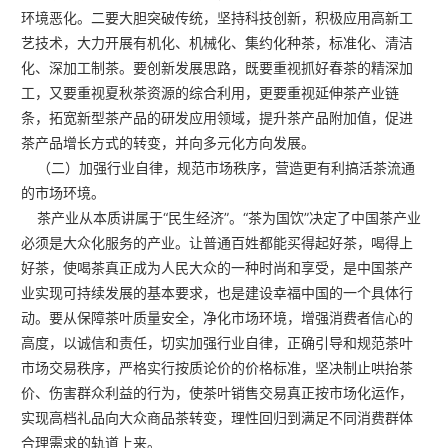
环境恶化。二要大胆突破传统，坚持科技创新，积极应用高新工
艺技术，大力开展有机化、机械化、集约化种茶，标准化、清洁
化、深加工制茶。要创新发展思路，既要重视抓好春茶的精深加
工，又要重视夏秋茶资源的综合利用，更要重视延伸茶产业链
条，拓宽新型茶产品的研发应用领域，提升茶产品附加值，促进
茶产品增长方式的转变，并向多元化方向发展。
（二）加强行业自律，规范市场秩序，营造更有利搞活茶流通
的市场环境。
茶产业从本质讲属于“民生经济”。“茶为国饮”决定了中国茶产业
必须是大众化服务的产业。让普通百姓都能买得起好茶，喝得上
好茶，使喝茶真正成为人民大众的一种时尚和享受，是中国茶产
业实现可持续发展的基本要求，也是建设幸福中国的一个具体行
动。要从保障茶叶质量安全，净化市场环境，增强消费者信心的
高度，以诚信和责任，切实加强行业自律，正确引导和规范茶叶
市场交易秩序，严格实行按质论价的价格标准，坚决制止哄抬茶
价、伤害群众利益的行为，使茶叶销售交易真正按市场化运作，
实现高档礼品向大众商品茶转变，理性回归到满足不同消费群体
合理需求的轨道上来。