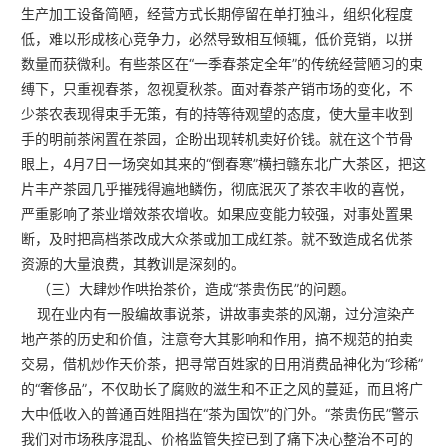
生产加工设备简陋，经营方式长期停留在单打独斗，组织化程度
低，难以形成核心竞争力，必然导致相互倾辄，低价竞销，以拼
数量而获微利。有些茶区在“一季春茶定全年”的传统经营陋习的束
缚下，只重视春茶，忽视夏秋茶。面对春茶产销市场的变化，不
少茶农表现得束手无策，有的持等待观望的态度，使大量丰收到
手的明前茶闲置在茶园，企盼出现转机卖好价钱。就在这个节骨
眼上，4月7日一场突如其来的“倒春寒”横扫赣东北广大茶区，把这
片丰产茶园几乎摧残得遍地鳞伤，彻底泯灭了茶农丰收的喜悦，
严重影响了茶业增效茶农增收。如果应变能力较强，对事处置果
断，及时把高档茶改成大众茶或加工成红茶。就不致造成名优茶
资源的大量浪费，其教训是深刻的。
（三）大肆炒作哄抬茶价，造成“茶贵伤民”的问题。
现在业内有一股编故事说茶，讲故事卖茶的风潮，过分渲染产
地产茶的历史和价值，注意夸大其影响和作用，搞不规范的拍卖
交易，借机炒作天价茶，把寻常百姓家的日用消费品神化为“珍稀”
的“奢侈品”，不仅助长了腐败的滋生和不正之风的蔓延，而且将广
大中低收入的普通百姓阻挡在“茶为国饮”的门外。“茶贵伤民”警示
我们对市场秩序混乱、价格监管失控已到了痛下决心整治不可的