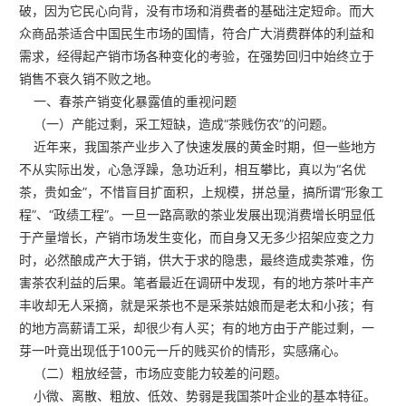
破，因为它民心向背，没有市场和消费者的基础注定短命。而大
众商品茶适合中国民生市场的国情，符合广大消费群体的利益和
需求，经得起产销市场各种变化的考验，在强势回归中始终立于
销售不衰久销不败之地。
一、春茶产销变化暴露值的重视问题
（一）产能过剩，采工短缺，造成“茶贱伤农”的问题。
近年来，我国茶产业步入了快速发展的黄金时期，但一些地方
不从实际出发，心急浮躁，急功近利，相互攀比，真以为“名优
茶，贵如金”，不惜盲目扩面积，上规模，拼总量，搞所谓“形象工
程”、“政绩工程”。一旦一路高歌的茶业发展出现消费增长明显低
于产量增长，产销市场发生变化，而自身又无多少招架应变之力
时，必然酿成产大于销，供大于求的隐患，最终造成卖茶难，伤
害茶农利益的后果。笔者最近在调研中发现，有的地方茶叶丰产
丰收却无人采摘，就是采茶也不是采茶姑娘而是老太和小孩；有
的地方高薪请工采，却很少有人买；有的地方由于产能过剩，一
芽一叶竟出现低于100元一斤的贱买价的情形，实感痛心。
（二）粗放经营，市场应变能力较差的问题。
小微、离散、粗放、低效、势弱是我国茶叶企业的基本特征。