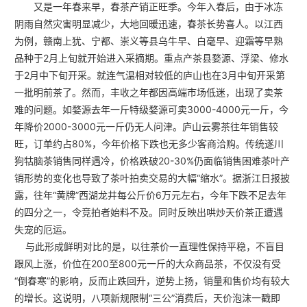
又是一年春来早，春茶产销正旺季。今年入春后，由于冰冻
阴雨自然灾害明显减少，大地回暖迅速，春茶长势喜人。以江西
为例，赣南上犹、宁都、崇义等县乌牛早、白毫早、迎霜等早熟
品种于2月上旬就开始进入采摘期。重点产茶县婺源、浮梁、修水
于2月中下旬开采。就连气温相对较低的庐山也在3月中旬开采第
一批明前茶了。然而，丰收之年都因高端市场低迷，出现了卖茶
难的问题。如婺源去年一斤特级婺源可卖3000-4000元一斤，今
年降价2000-3000元一斤仍无人问津。庐山云雾茶往年销售较
旺，订单约占80%，今年价格下跌也无多少客商洽购。传统遂川
狗牯脑茶销售同样遇冷，价格跌破20-30%仍面临销售困难茶叶产
销形势的变化也导致了茶叶拍卖交易的大幅“缩水”。据浙江日报披
露，往年“黄牌”西湖龙井每公斤价6万元左右，今年下跌不足去年
的四分之一，令竞拍者始料不及。同时反映出哄炒天价茶正遭遇
失宠的厄运。
与此形成鲜明对比的是，以往茶价一直理性保持平稳，不盲目
跟风上涨，价位在200至800元一斤的大众商品茶，不仅没有受
“倒春寒”的影响，反而止跌回升，逆势上扬，销量和售价均有较大
的增长。这说明，八项新规限制“三公”消费后，天价泡沫一戳即