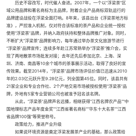
历史不容改写，时代催人奋进。2007年，一个以“浮梁茶”区
域公用品牌和著名商标为主品牌，附着企业产品商标双轨运行的
品牌建设战役在浮梁全面打响。8年来，该县出台《浮梁茶地方标
准》，严控准入机制，仅对符合该标准的茶产品和企业统一授权
使用“浮梁茶”品牌，并纳入政府扶持和整体品牌推广对象。同时，
不断扩大“浮梁茶”品牌影响力，每年通过举办茶文化旅游节进行
“浮梁茶”品牌宣传；连续多年赴江苏常熟举办“浮梁茶”推介会，实
现了两地散茶市场批发对接；去年还先后参加北京、上海、深
圳、济南、南昌等10余个城市的茶事展示活动，取得了良好的宣
传效果。截至2014年，“浮梁茶”品牌市场评估价值已迅速从2010
年的2.03亿元跃升至9.28亿元，列全国第45位。同时，该县共有
21家企业和专业合作社、2个产地交易市场被授权使用“浮梁茶”品
牌，外地有5家专业营销公司也被准予冠名该名牌。
从此，“浮梁茶”品牌声名远播，相继获得“江西名牌农产品”“中
国地理标志产品年度金奖”“江西省著名商标”“华东十大名茶”“江西
省品牌100强”等荣誉称号。
政策给力，推进产业升级
如果说环境资源是奠定浮梁发展茶产业的基础，那么政策给