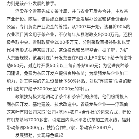
力则是该产业发展的推手。
浮梁在全省率先成立茶叶局，并与农业开发办合并，主攻茶
产业建设。随后，该县成立促进茶产业发展办公室和整合资金办
公室，专门负责产业资金的筹措。从2007年开始，该县将90%的
农业项目资金用于茶产业，不仅每年从县财政支出200万元，还积
极争取中央、省财政资金2000多万元，分别采取直接补贴和以奖
代补等形式扶持茶园开发、茶企技改和品牌整合。据了解，为扩
大茶园规模，该县对连片开发茶园在5亩以上50亩以下给予每亩补
助850元，对连片开发50亩以上每亩补贴950元；为促进良种茶
园建设，免费为茶园开发户提供良种茶苗；为增强龙头企业加工
能力，对其购买的先进设备给予60%补贴；对以“浮梁茶”命名的新
开门店每户给予3000元至10000元的补助。
政策扶持极大地调动了茶企和茶农们的热情，他们纷纷投入
到茶园开发、基地建设、技术改造中。省级龙头企业——浮瑶仙
芝茶叶有限公司采取“公司+基地+农户+合作社”的运营方式，建设
有机茶基地7000多亩，引进国内高水平名优茶加工流水线，辐射
带动茶园35000亩，扶持合作社7家，带动农户3961户。
发展强劲，实现绿色崛起