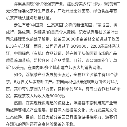
浮梁县围绕“做优做强茶产业，建设秀美乡村”目标，坚持推广
无公害标准化茶叶生产技术，广泛开展无公害茶、绿色食品与有
机茶产地认证与质量认证。
走进有着“中国第一生态茶园”之称的新佳茶园，“茶成园、树
成行、路成网、沟相通”的美景令人震撼。记者从浮瑶仙芝茶叶公
司总经理吴水前处了解到，该茶园3000多亩茶林全部通过了欧盟
BCS有机认证。而且，公司还通过了ISO9000、2200质量体系认
证，中国绿色（有机）食品认证，并完善了从茶园到市场的产品
质量追溯系统，监控各环节产品质量。目前，该公司国外年订单
近1亿美元，在国内60多个城市建立起强大的销售网络。
如今，浮梁茶产业发展势头强劲，全县17个乡镇中有14个涉
茶，6万农民从事茶叶生产。茶园面积也从最初的5万亩达到14万
亩，其中有机茶园为11万亩，良种率到50%。有专业合作社140余
家，实现茶农人均收入近8000元。
然而，在实现绿色崛起的道路上，浮梁县不忘利用茶产业带
动旅游等相关产业发展。该县深入挖掘茶文化，大力发展茶文化
生态旅游。目前，该县大部分茶园已具备旅游接待能力，游客们
在观光的同时还可亲身体验采茶的乐趣。