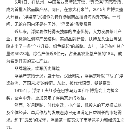
5月1日，在杭州，中国茶业品牌馆开馆，“浮梁茶”闪亮登场，
成为首批入馆品牌产品。同日，在意大利米兰，2015年世博会盛
大开幕，“浮梁茶”又被作为特许参展商品接待海内外宾客。一时
间，无论在国内还是在国外，“浮梁茶”备受瞩目。
近年来，浮梁县依托得天独厚的生态优势，大力发展茶叶产
业，积极通过调整产品结构、实施品牌建设、扶持龙头企业等战
略走出了一条“产业升级、绿色崛起”的新路。去年，该县茶叶总产
量达5973吨，综合产值近8亿元，占全县农业总产值的18%，成
为名副其实的支柱产业。
品牌建设，续写历史辉煌
浮梁产茶始于汉，盛于唐。汉唐时期，浮梁茶叶就书写了“浮
梁歙洲，万国来求”的传奇。从此，被代代诏贡，朝朝嘉誉。
1915年，浮梁工夫红茶在巴拿马万国和平博览会上力捧金
奖，蜚声中外，更加奠定了浮梁茶乡的地位。
然而，岁月蹉跎、时代变迁，小产量、低投入的开发模式以
及个体经营、单兵作战的发展态势已无法满足日益增长的市场需
求。卸下“贡品”的光环，浮梁茶一度丧失了市场竞争力和经济生命
力。