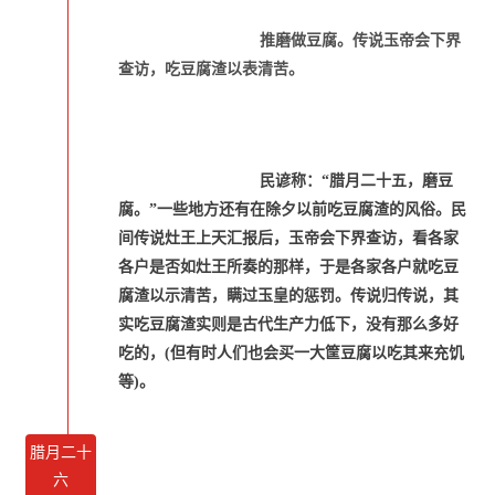
推磨做豆腐。传说玉帝会下界
查访，吃豆腐渣以表清苦。
民谚称：“腊月二十五，磨豆
腐。”一些地方还有在除夕以前吃豆腐渣的风俗。民
间传说灶王上天汇报后，玉帝会下界查访，看各家
各户是否如灶王所奏的那样，于是各家各户就吃豆
腐渣以示清苦，瞒过玉皇的惩罚。传说归传说，其
实吃豆腐渣实则是古代生产力低下，没有那么多好
吃的，(但有时人们也会买一大筐豆腐以吃其来充饥
等)。
腊月二十
六