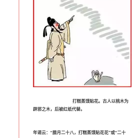
打糕蒸馍贴花。古人以桃木为
辟邪之木，后被红纸代替。
年谣云：“腊月二十八，打糕蒸馍贴花花”或“二十