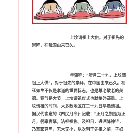
上坟请祖上大供。对于祖先的
崇拜，在我国由来已久。
年谣称：“腊月二十九，上坟请
祖上大供”。对于祖先的崇拜，在中国由来已久。视
死如生不仅是孝道的重要标志，也是尊老敬老的美
德。春节是大节，上坟请祖仪式也就格外郑重。上
坟请祖的时间，大多数地区在二十九日早晨请祖。
据汉代崔寔的《四民月令》记载：“正月之朔是为正
月，躬率妻孥，洁祀祖祢。及祀日，进酒降神毕，
乃室家尊卑，无大无小，以次列于先祖之前，子妇