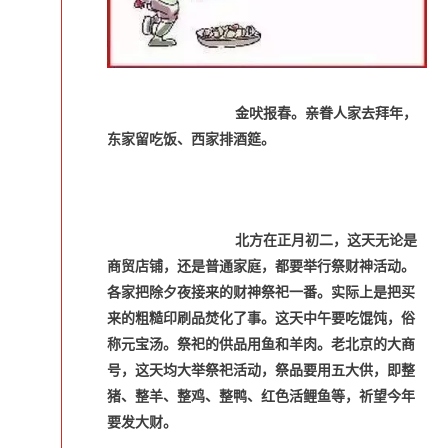
金吠报春。亲眷人家去拜年，
东家留吃饭、西家排酒筵。
北方在正月初二，这天无论是
商贸店铺，还是普通家庭，都要举行祭财神活动。
各家把除夕夜接来的财神祭祀一番。实际上是把买
来的粗糙印刷品焚化了事。这天中午要吃馄饨，俗
称元宝汤。祭祀的供品用鱼和羊肉。老北京的大商
号，这天均大举祭祀活动，祭品要用五大供，即整
猪、整羊、整鸡、整鸭、红色活鲤鱼等，祈望今年
要发大财。