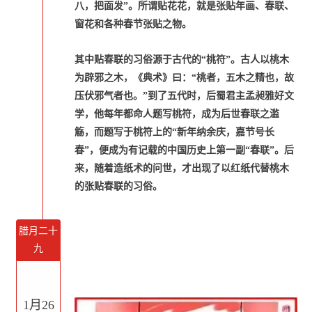
八，把面发”。所谓贴花花，就是张贴年画、春联、
窗花和各种春节张贴之物。
其中贴春联的习俗源于古代的“桃符”。古人以桃木
为辟邪之木，《典术》曰：“桃者，五木之精也，故
压伏邪气者也。”到了五代时，后蜀君主孟昶雅好文
学，他每年都命人题写桃符，成为后世春联之滥
觞，而题写于桃符上的“新年纳余庆，嘉节号长
春”，便成为有记载的中国历史上第一副“春联”。后
来，随着造纸术的问世，才出现了以红纸代替桃木
的张贴春联的习俗。
腊月二十
九
1月26