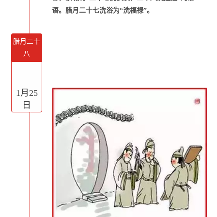
语。腊月二十七洗浴为“洗福禄”。
腊月二十
八
1月25
日