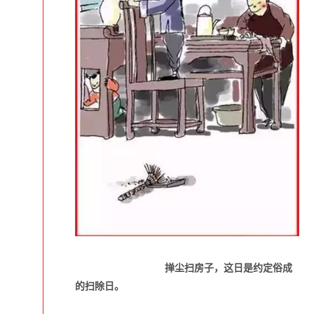
掸尘扫房子，这日是约定俗成
的扫除日。