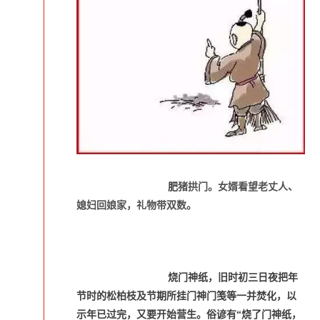
肥
猪拱门。女婿看望老丈人、
媳妇回娘家，礼物带双数。
烧门神纸，旧时初三日夜把年
节时的松柏枝及节期所挂门神门笺等一并焚化，以
示年已过完，又要开始营生。俗谚有“烧了门神纸，