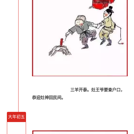
三羊开泰。灶王爷要查户口，
恭迎灶神回民间。
大年初五